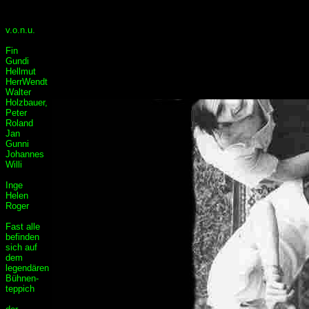
v.o.n.u.
Fin
Gundi
Hellmut
HerrWendt
Walter
Holzbauer,
Peter
Roland
Jan
Gunni
Johannes
Willi
Inge
Helen
Roger
Fast alle
befinden
sich auf
dem
legendären
Bühnen-
teppich