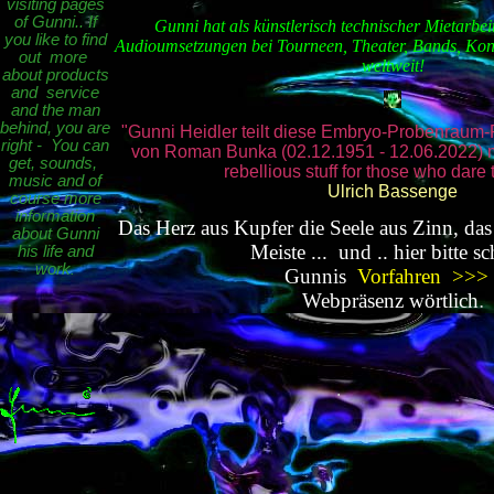
visiting pages
of Gunni.. If
Gunni hat als künstlerisch technischer Mietarbe
you like to find
Audioumsetzungen bei Tourneen, Theater, Bands, Kon
out more
weltweit!
about products
and service
and the man
behind, you are
"Gunni Heidler teilt diese Embryo-Probenraum-
right - You can
von Roman
Bunka
(02.12.1951 - 12.06.2022) m
get, sounds,
rebellious stuff for those who dare t
music and of
Ulrich Bassenge
course more
information
Das Herz aus Kupfer die Seele aus Zinn, da
about Gunni
Meiste ... und .. hier bitte s
his life and
work
.
Gunnis
Vorfahren >>>
Webpräsenz wörtlich
.
.