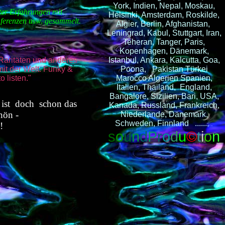
York, Indien, Nepal, Moskau,
iter Erfahrungen mit
Helsinki, Amsterdam, Roskilde,
ferenzen usw. gesammelt.
Algier, Berlin, Afghanistan,
Leningrad, Kabul, Stuttgart, Iran,
Teheran, Tanger, Paris,
Kopenhagen, Dänemark,
Raritäten und anderes
Istanbul, Ankara, Kalcutta, Goa,
it der Welt. Funky &
Poona, Pakistan Türkei
o listen."
Marocco Algerien Spanien,
Italien, Thailand, England,
Bangalore, Sizilien, Bari, USA,
s ist doch schon das
Kanada, Russland, Frankreich,
chön -
Niederlande, Dänemark,
Schweden, Finnland ......,
..
!
s
o
u
n
d
P
r
o
d
u
©
t
i
o
n