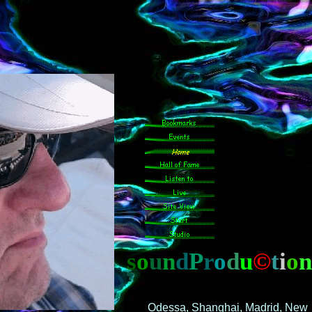
s
o
u
n
d
P
r
o
d
u
©
t
i
o
n
Odessa, Shanghai, Madrid, New