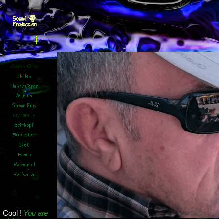
.
Cool !
You are